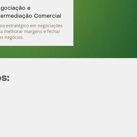
gociação e
termediação Comercial
io estratégico em negociações
a melhorar margens e fechar
s negócios.
s: