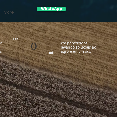
WhatsApp
More
+ de
os
km percorridos
0
levando soluções ao
is
agro e empresas.
mil