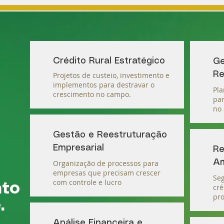
Crédito Rural Estratégico
Ge
Re
Projetos de custeio, investimento e
implementos para destravar o
Pla
crescimento no campo.
par
no 
Gestão e Reestruturação
Empresarial
Re
Am
Organização de processos para
empresas que precisam crescer
Seg
com controle e lucro
nto
cré
pro
e.
Análise Financeira e