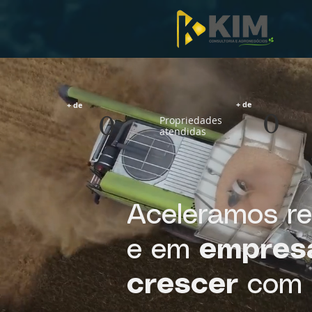
+ de
+ de
0
0
Propriedades
atendidas
Aceleramos r
e em
empres
crescer
com