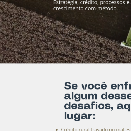
Estratégia, crédito, processos 
crescimento com método.
Se você enf
algum dess
desafios, aq
lugar:
Crédito rural travado ou mal e