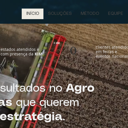
INÍCIO
SOLUÇÕES
MÉTODO
EQUIPE
+ de
clientes atendid
0
estados atendidos e
em feiras e
com presença da
KIM
eventos naciona
esultados no
Agro
as
que querem
estratégia
.