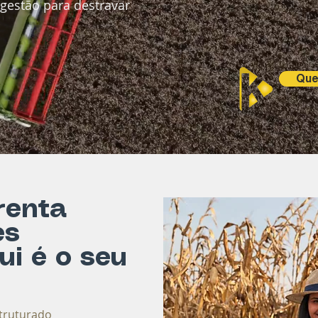
e gestão para destravar
Que
renta
es
ui é o seu
struturado