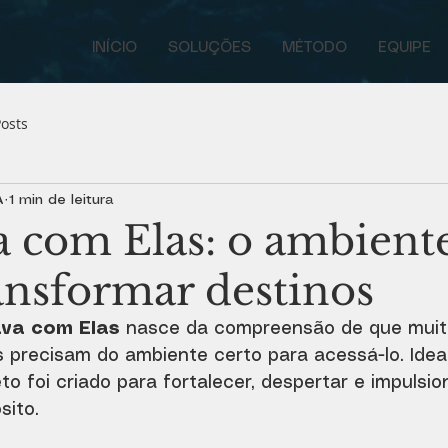
INÍCIO
SOLUÇÕES
MÉTODO
EQUIPE
osts
A
1 min de leitura
a com Elas: o ambiente
ansformar destinos
ava com Elas
 nasce da compreensão de que muit
 precisam do ambiente certo para acessá-lo. Ideal
eto foi criado para fortalecer, despertar e impulsi
sito.