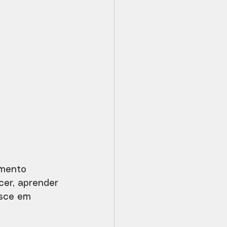
imento 
er, aprender 
esce em 