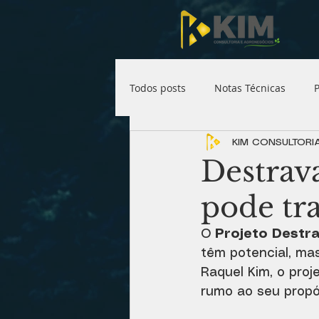
Todos posts
Notas Técnicas
P
KIM CONSULTORI
Destrav
pode tr
O 
Projeto Destr
têm potencial, mas
Raquel Kim, o proj
rumo ao seu propó